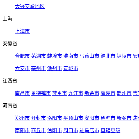
大兴安岭地区
上海
上海市
安徽省
合肥市
芜湖市
蚌埠市
淮南市
马鞍山市
淮北市
铜陵市
安
六安市
亳州市
池州市
宣城市
江西省
南昌市
景德镇市
萍乡市
九江市
新余市
鹰潭市
赣州市
吉
河南省
郑州市
开封市
洛阳市
平顶山市
安阳市
鹤壁市
新乡市
焦
南阳市
商丘市
信阳市
周口市
驻马店市
直辖县级