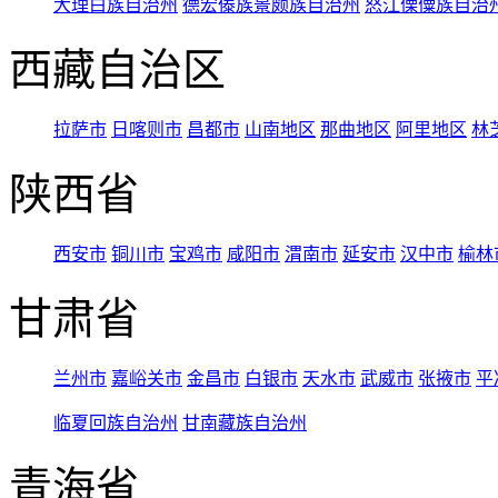
大理白族自治州
德宏傣族景颇族自治州
怒江傈僳族自治
西藏自治区
拉萨市
日喀则市
昌都市
山南地区
那曲地区
阿里地区
林
陕西省
西安市
铜川市
宝鸡市
咸阳市
渭南市
延安市
汉中市
榆林
甘肃省
兰州市
嘉峪关市
金昌市
白银市
天水市
武威市
张掖市
平
临夏回族自治州
甘南藏族自治州
青海省