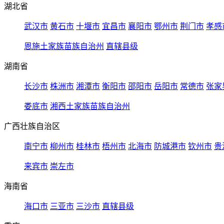
湖北省
武汉市
黄石市
十堰市
宜昌市
襄阳市
鄂州市
荆门市
孝感
恩施土家族苗族自治州
直辖县级
湖南省
长沙市
株洲市
湘潭市
衡阳市
邵阳市
岳阳市
常德市
张家
娄底市
湘西土家族苗族自治州
广西壮族自治区
南宁市
柳州市
桂林市
梧州市
北海市
防城港市
钦州市
贵
来宾市
崇左市
海南省
海口市
三亚市
三沙市
直辖县级