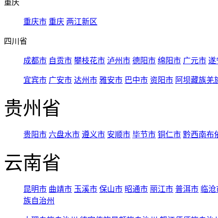
重庆
重庆市
重庆
两江新区
四川省
成都市
自贡市
攀枝花市
泸州市
德阳市
绵阳市
广元市
遂
宜宾市
广安市
达州市
雅安市
巴中市
资阳市
阿坝藏族羌
贵州省
贵阳市
六盘水市
遵义市
安顺市
毕节市
铜仁市
黔西南布
云南省
昆明市
曲靖市
玉溪市
保山市
昭通市
丽江市
普洱市
临沧
族自治州