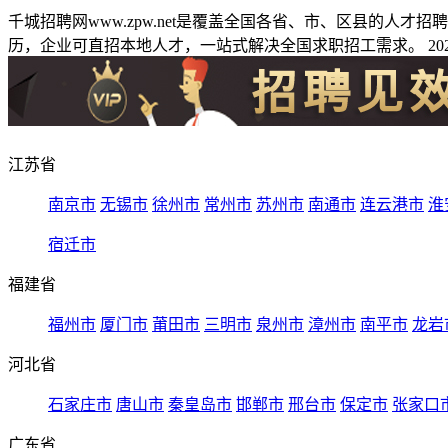
千城招聘网www.zpw.net是覆盖全国各省、市、区县的人
历，企业可直招本地人才，一站式解决全国求职招工需求。 2026
江苏省
南京市
无锡市
徐州市
常州市
苏州市
南通市
连云港市
淮
宿迁市
福建省
福州市
厦门市
莆田市
三明市
泉州市
漳州市
南平市
龙岩
河北省
石家庄市
唐山市
秦皇岛市
邯郸市
邢台市
保定市
张家口
广东省