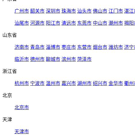
广州市
韶关市
深圳市
珠海市
汕头市
佛山市
江门市
湛江
汕尾市
河源市
阳江市
清远市
东莞市
中山市
潮州市
揭阳
山东省
济南市
青岛市
淄博市
枣庄市
东营市
烟台市
潍坊市
济宁
临沂市
德州市
聊城市
滨州市
菏泽市
浙江省
杭州市
宁波市
温州市
嘉兴市
湖州市
绍兴市
金华市
衢州
北京
北京市
天津
天津市