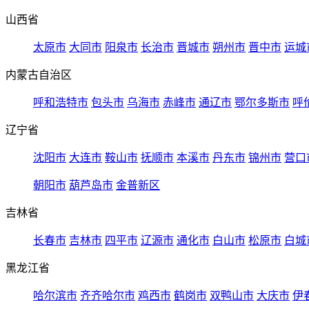
山西省
太原市
大同市
阳泉市
长治市
晋城市
朔州市
晋中市
运城
内蒙古自治区
呼和浩特市
包头市
乌海市
赤峰市
通辽市
鄂尔多斯市
呼
辽宁省
沈阳市
大连市
鞍山市
抚顺市
本溪市
丹东市
锦州市
营口
朝阳市
葫芦岛市
金普新区
吉林省
长春市
吉林市
四平市
辽源市
通化市
白山市
松原市
白城
黑龙江省
哈尔滨市
齐齐哈尔市
鸡西市
鹤岗市
双鸭山市
大庆市
伊