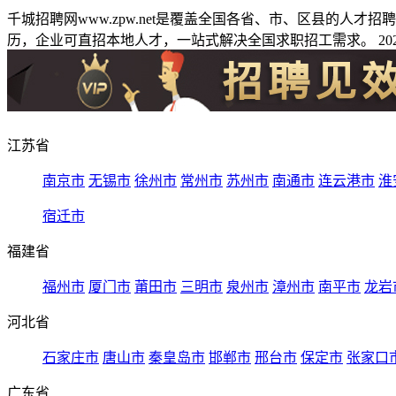
千城招聘网www.zpw.net是覆盖全国各省、市、区县的人
历，企业可直招本地人才，一站式解决全国求职招工需求。 2026
江苏省
南京市
无锡市
徐州市
常州市
苏州市
南通市
连云港市
淮
宿迁市
福建省
福州市
厦门市
莆田市
三明市
泉州市
漳州市
南平市
龙岩
河北省
石家庄市
唐山市
秦皇岛市
邯郸市
邢台市
保定市
张家口
广东省