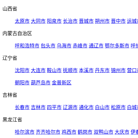
山西省
太原市
大同市
阳泉市
长治市
晋城市
朔州市
晋中市
运城
内蒙古自治区
呼和浩特市
包头市
乌海市
赤峰市
通辽市
鄂尔多斯市
呼
辽宁省
沈阳市
大连市
鞍山市
抚顺市
本溪市
丹东市
锦州市
营口
朝阳市
葫芦岛市
金普新区
吉林省
长春市
吉林市
四平市
辽源市
通化市
白山市
松原市
白城
黑龙江省
哈尔滨市
齐齐哈尔市
鸡西市
鹤岗市
双鸭山市
大庆市
伊