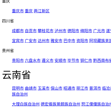
重庆
重庆市
重庆
两江新区
四川省
成都市
自贡市
攀枝花市
泸州市
德阳市
绵阳市
广元市
遂
宜宾市
广安市
达州市
雅安市
巴中市
资阳市
阿坝藏族羌
贵州省
贵阳市
六盘水市
遵义市
安顺市
毕节市
铜仁市
黔西南布
云南省
昆明市
曲靖市
玉溪市
保山市
昭通市
丽江市
普洱市
临沧
族自治州
大理白族自治州
德宏傣族景颇族自治州
怒江傈僳族自治