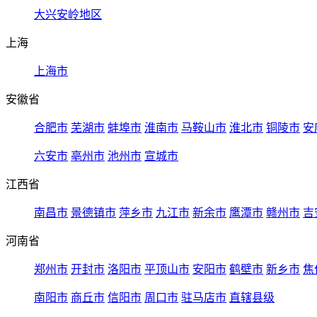
大兴安岭地区
上海
上海市
安徽省
合肥市
芜湖市
蚌埠市
淮南市
马鞍山市
淮北市
铜陵市
安
六安市
亳州市
池州市
宣城市
江西省
南昌市
景德镇市
萍乡市
九江市
新余市
鹰潭市
赣州市
吉
河南省
郑州市
开封市
洛阳市
平顶山市
安阳市
鹤壁市
新乡市
焦
南阳市
商丘市
信阳市
周口市
驻马店市
直辖县级