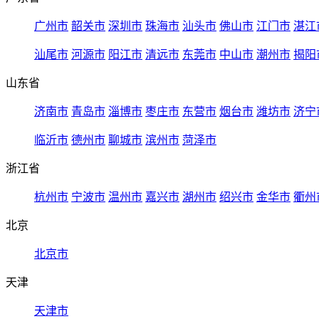
广州市
韶关市
深圳市
珠海市
汕头市
佛山市
江门市
湛江
汕尾市
河源市
阳江市
清远市
东莞市
中山市
潮州市
揭阳
山东省
济南市
青岛市
淄博市
枣庄市
东营市
烟台市
潍坊市
济宁
临沂市
德州市
聊城市
滨州市
菏泽市
浙江省
杭州市
宁波市
温州市
嘉兴市
湖州市
绍兴市
金华市
衢州
北京
北京市
天津
天津市