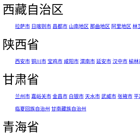
西藏自治区
拉萨市
日喀则市
昌都市
山南地区
那曲地区
阿里地区
林
陕西省
西安市
铜川市
宝鸡市
咸阳市
渭南市
延安市
汉中市
榆林
甘肃省
兰州市
嘉峪关市
金昌市
白银市
天水市
武威市
张掖市
平
临夏回族自治州
甘南藏族自治州
青海省