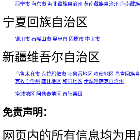
西宁市
海东市
海北藏族自治州
黄南藏族自治州
海南藏族
宁夏回族自治区
银川市
石嘴山市
吴忠市
固原市
中卫市
新疆维吾尔自治区
乌鲁木齐市
克拉玛依市
吐鲁番地区
哈密地区
昌吉回族自
克孜自治州
喀什地区
和田地区
伊犁哈萨克自治州
塔城地区
阿勒泰地区
直辖县级
免责声明：
网页内的所有信息均为用