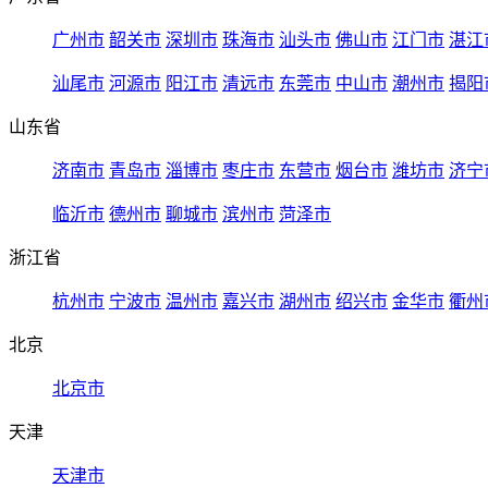
广州市
韶关市
深圳市
珠海市
汕头市
佛山市
江门市
湛江
汕尾市
河源市
阳江市
清远市
东莞市
中山市
潮州市
揭阳
山东省
济南市
青岛市
淄博市
枣庄市
东营市
烟台市
潍坊市
济宁
临沂市
德州市
聊城市
滨州市
菏泽市
浙江省
杭州市
宁波市
温州市
嘉兴市
湖州市
绍兴市
金华市
衢州
北京
北京市
天津
天津市