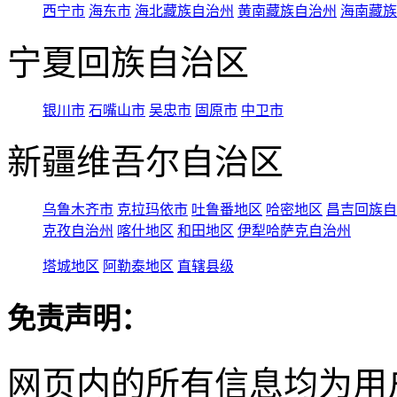
西宁市
海东市
海北藏族自治州
黄南藏族自治州
海南藏族
宁夏回族自治区
银川市
石嘴山市
吴忠市
固原市
中卫市
新疆维吾尔自治区
乌鲁木齐市
克拉玛依市
吐鲁番地区
哈密地区
昌吉回族自
克孜自治州
喀什地区
和田地区
伊犁哈萨克自治州
塔城地区
阿勒泰地区
直辖县级
免责声明：
网页内的所有信息均为用