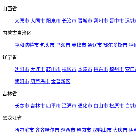
山西省
太原市
大同市
阳泉市
长治市
晋城市
朔州市
晋中市
运城
内蒙古自治区
呼和浩特市
包头市
乌海市
赤峰市
通辽市
鄂尔多斯市
呼
辽宁省
沈阳市
大连市
鞍山市
抚顺市
本溪市
丹东市
锦州市
营口
朝阳市
葫芦岛市
金普新区
吉林省
长春市
吉林市
四平市
辽源市
通化市
白山市
松原市
白城
黑龙江省
哈尔滨市
齐齐哈尔市
鸡西市
鹤岗市
双鸭山市
大庆市
伊