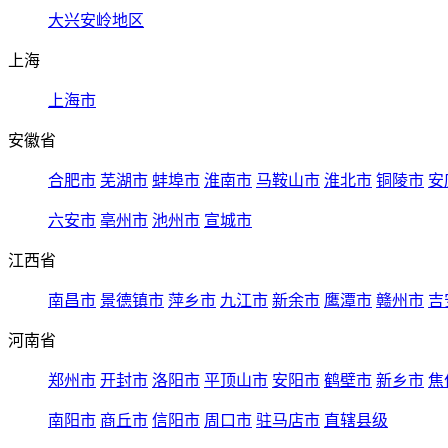
大兴安岭地区
上海
上海市
安徽省
合肥市
芜湖市
蚌埠市
淮南市
马鞍山市
淮北市
铜陵市
安
六安市
亳州市
池州市
宣城市
江西省
南昌市
景德镇市
萍乡市
九江市
新余市
鹰潭市
赣州市
吉
河南省
郑州市
开封市
洛阳市
平顶山市
安阳市
鹤壁市
新乡市
焦
南阳市
商丘市
信阳市
周口市
驻马店市
直辖县级