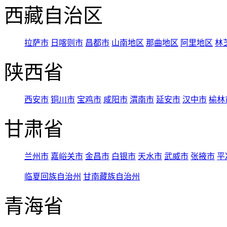
西藏自治区
拉萨市
日喀则市
昌都市
山南地区
那曲地区
阿里地区
林
陕西省
西安市
铜川市
宝鸡市
咸阳市
渭南市
延安市
汉中市
榆林
甘肃省
兰州市
嘉峪关市
金昌市
白银市
天水市
武威市
张掖市
平
临夏回族自治州
甘南藏族自治州
青海省