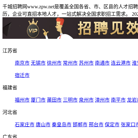
千城招聘网www.zpw.net是覆盖全国各省、市、区县的人
历，企业可直招本地人才，一站式解决全国求职招工需求。 2026
江苏省
南京市
无锡市
徐州市
常州市
苏州市
南通市
连云港市
淮
宿迁市
福建省
福州市
厦门市
莆田市
三明市
泉州市
漳州市
南平市
龙岩
河北省
石家庄市
唐山市
秦皇岛市
邯郸市
邢台市
保定市
张家口
广东省