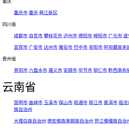
重庆
重庆市
重庆
两江新区
四川省
成都市
自贡市
攀枝花市
泸州市
德阳市
绵阳市
广元市
遂
宜宾市
广安市
达州市
雅安市
巴中市
资阳市
阿坝藏族羌
贵州省
贵阳市
六盘水市
遵义市
安顺市
毕节市
铜仁市
黔西南布
云南省
昆明市
曲靖市
玉溪市
保山市
昭通市
丽江市
普洱市
临沧
族自治州
大理白族自治州
德宏傣族景颇族自治州
怒江傈僳族自治