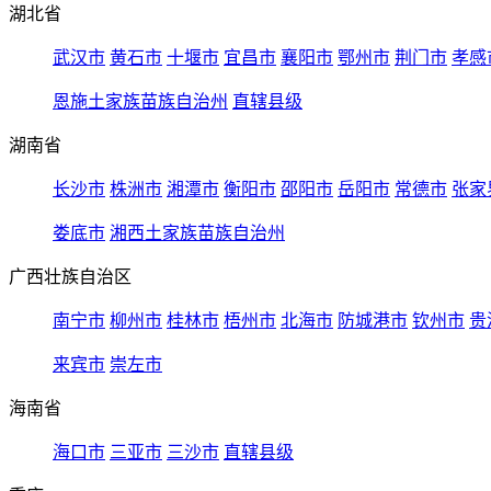
湖北省
武汉市
黄石市
十堰市
宜昌市
襄阳市
鄂州市
荆门市
孝感
恩施土家族苗族自治州
直辖县级
湖南省
长沙市
株洲市
湘潭市
衡阳市
邵阳市
岳阳市
常德市
张家
娄底市
湘西土家族苗族自治州
广西壮族自治区
南宁市
柳州市
桂林市
梧州市
北海市
防城港市
钦州市
贵
来宾市
崇左市
海南省
海口市
三亚市
三沙市
直辖县级